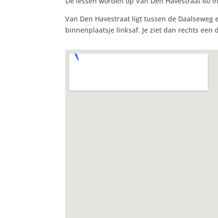
De lessen worden op Van Den Havestraat 60 i
Van Den Havestraat ligt tussen de Daalseweg e
binnenplaatsje linksaf. Je ziet dan rechts een 