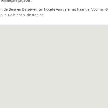
n Nijmegen gegeven.
n de Berg en Dalseweg ter hoogte van café het Haantje. Voor nr. 60
deur. Ga binnen, de trap op.