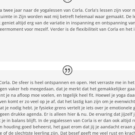
a twee jaar naar de yogalessen van Corla. Corla’s lessen zijn voor 
 Ruimte in Zijn worden wat mij betreft helemaal waar gemaakt. De 
Ik geniet altijd erg van de variatie in inspanning en ontspanning v
leermoment voor mezelf. Verder is de flexibiliteit van Corla en het 
 Corla. De sfeer is heel ontspannen en open. Het verraste me in het
ngen vaker heb meegedaan, dat je merkt dat het gemakkelijker gaat.
nt je na afloop moe voelen, en tegelijk heel fit. Hoewel je yoga daa
ven komt er zo veel op je af, dat het lastig kan zijn om je evenwich
t je nodig hebt. Je fysieke grens vertelt je iets over je emotionele
 geen drukke agenda. Er is alleen hier & nu. De ervaring dat jijzelf
 je in balans blijft. In de yogalessen van Corla is er dan ook altij
een houding goed beheerst, het gaat erom dat jij je aandacht eraan 
te of de slechtste leerling zijn. Dat besef geeft me veel rust en krac