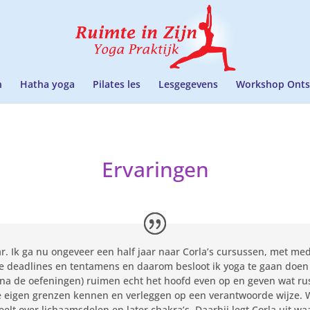
n
Hatha yoga
Pilates les
Lesgegevens
Workshop Onts
Ervaringen
. Ik ga nu ongeveer een half jaar naar Corla’s cursussen, met medi
e deadlines en tentamens en daarom besloot ik yoga te gaan doen 
na de oefeningen) ruimen echt het hoofd even op en geven wat rus
je eigen grenzen kennen en verleggen op een verantwoorde wijze. Wa
eelt over lichaamsdelen en later chakra’s. Daarbij legt Corla uit wa