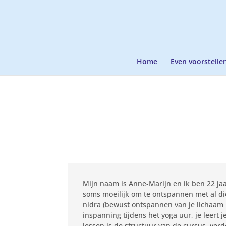
Home
Even voorstelle
Mijn naam is Anne-Marijn en ik ben 22 jaar
soms moeilijk om te ontspannen met al di
nidra (bewust ontspannen van je lichaam 
inspanning tijdens het yoga uur, je leert 
lessen is de structuur van de cursus, verd