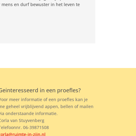
r mens en durf bewuster in het leven te
Geinteresseerd in een proefles?
Voor meer informatie of een proefles kan je
me geheel vrijblijvend appen, bellen of mailen
via onderstaande informatie.
Corla van Stuyvenberg
Telefoonnr. 06-39871508
corla@ruimte-in-zijn.nl