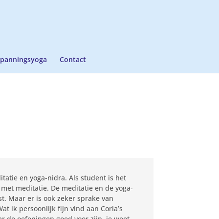
panningsyoga
Contact
tatie en yoga-nidra. Als student is het
met meditatie. De meditatie en de yoga-
t. Maar er is ook zeker sprake van
t ik persoonlijk fijn vind aan Corla’s
ar de oefeningen goed voor zijn, je weet