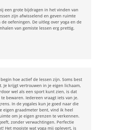
mij een grote bijdragen in het vinden van
lessen zijn afwisselend en geven ruimte
an de oefeningen. De uitleg over yoga en de
inhalen van gemiste lessen erg prettig.
 begin hoe actief de lessen zijn. Soms best
 Je krijgt vertrouwen in je eigen lichaam,
rdoor wel als een sport kunt zien, is dat
t te bewaren. Iedereen vraagt iets van je.
 grens. In de yogales kun je goed naar die
 je eigen graadmeter bent, vind ik heel
d ruimte om je eigen grenzen te verkennen.
geeft, zonder verwachtingen. Perfectie
ht! Het mooiste wat yoga mij oplevert, is